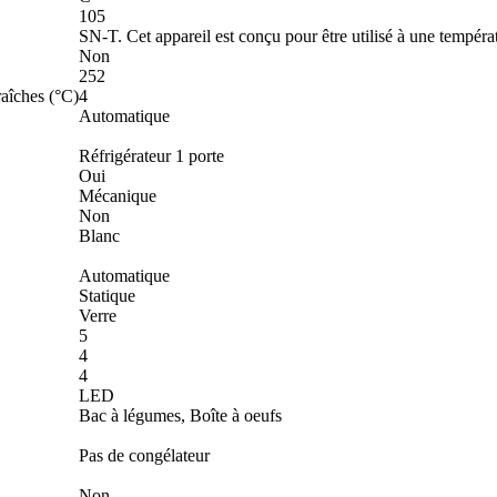
105
SN-T. Cet appareil est conçu pour être utilisé à une tempér
Non
252
aîches (°C)
4
Automatique
Réfrigérateur 1 porte
Oui
Mécanique
Non
Blanc
Automatique
Statique
Verre
5
4
4
LED
Bac à légumes, Boîte à oeufs
Pas de congélateur
Non