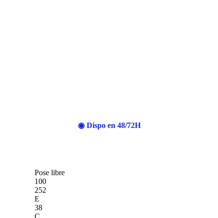
◉ Dispo en 48/72H
Pose libre
100
252
E
38
C