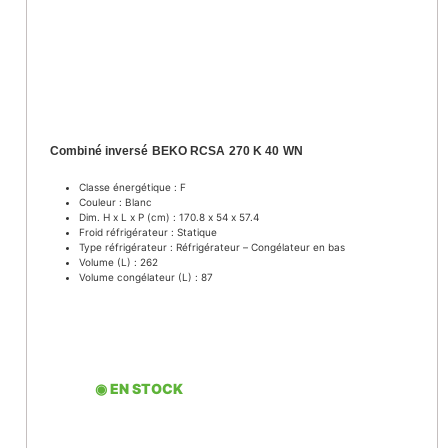
Combiné inversé BEKO RCSA 270 K 40 WN
Classe énergétique : F
Couleur : Blanc
Dim. H x L x P (cm) : 170.8 x 54 x 57.4
Froid réfrigérateur : Statique
Type réfrigérateur : Réfrigérateur – Congélateur en bas
Volume (L) : 262
Volume congélateur (L) : 87
◉ EN STOCK