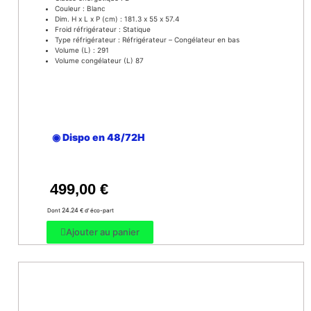
Couleur : Blanc
Dim. H x L x P (cm) : 181.3 x 55 x 57.4
Froid réfrigérateur : Statique
Type réfrigérateur : Réfrigérateur – Congélateur en bas
Volume (L) : 291
Volume congélateur (L) 87
◉ Dispo en 48/72H
499,00
€
24.24
Dont
€ d’ éco-part
Ajouter au panier