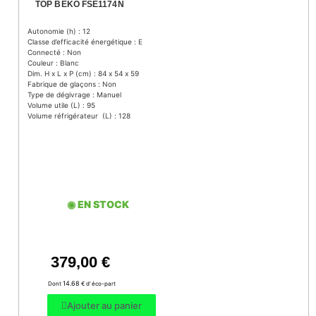
TOP BEKO FSE1174N
Autonomie (h) : 12
Classe d’efficacité énergétique : E
Connecté : Non
Couleur : Blanc
Dim. H x L x P (cm) : 84 x 54 x 59
Fabrique de glaçons : Non
Type de dégivrage : Manuel
Volume utile (L) : 95
Volume réfrigérateur (L) : 128
◉ EN STOCK
379,00
€
14.68
Dont
€ d’ éco-part
Ajouter au panier