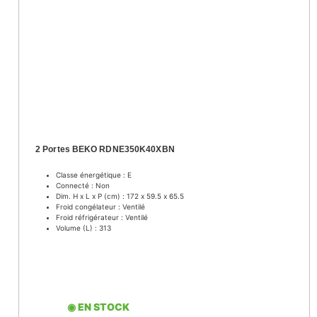
2 Portes BEKO RDNE350K40XBN
Classe énergétique : E
Connecté : Non
Dim. H x L x P (cm) : 172 x 59.5 x 65.5
Froid congélateur : Ventilé
Froid réfrigérateur : Ventilé
Volume (L) : 313
◉ EN STOCK