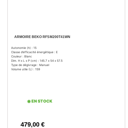
ARMOIRE BEKO RFSM200T41WN
Autonomie (h) : 15
Classe d’efficacité énergétique : E
Couleur : Blanc
Dim. H x L x P (cm) : 145.7 x 54 x 57.5
Type de dégivrage : Manuel
Volume utile (L) : 159
◉ EN STOCK
479,00
€