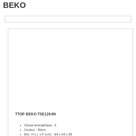
BEKO
TTOP BEKO TSE1284N
Classe énergétique : E
Couleur : Blanc
Dim. H x L x P (cm) : 84 x 54 x 59