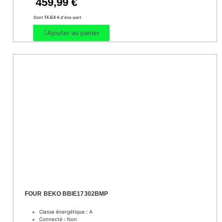
459,99
€
14.64
Dont
€ d’ éco-part
Ajouter au panier
FOUR BEKO BBIE17302BMP
Classe énergétique : A
Connecté : Non