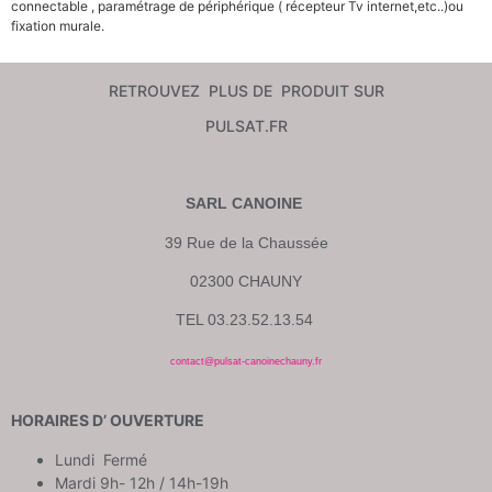
connectable , paramétrage de périphérique ( récepteur Tv internet,etc..)ou
fixation murale.
RETROUVEZ PLUS DE PRODUIT SUR
PULSAT.FR
SARL CANOINE
39 Rue de la Chaussée
02300 CHAUNY
TEL 03.23.52.13.54
contact@pulsat-canoinechauny.fr
HORAIRES D’ OUVERTURE
Lundi Fermé
Mardi 9h- 12h / 14h-19h