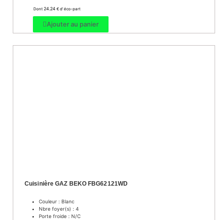
24.24
Dont
€ d’ éco-part
Ajouter au panier
Cuisinière GAZ BEKO FBG62121WD
Couleur : Blanc
Nbre foyer(s) : 4
Porte froide : N/C