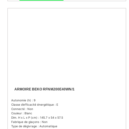
ARMOIRE BEKO RFNM200E40WN/1
Autonomie (h) : 9
Classe d’efficacité énergétique : E
Connecté : Non
Couleur : Blanc
Dim. H x L x P (cm) : 145.7 x 54 x 57.5
Fabrique de glaçons : Non
Type de dégivrage : Automatique