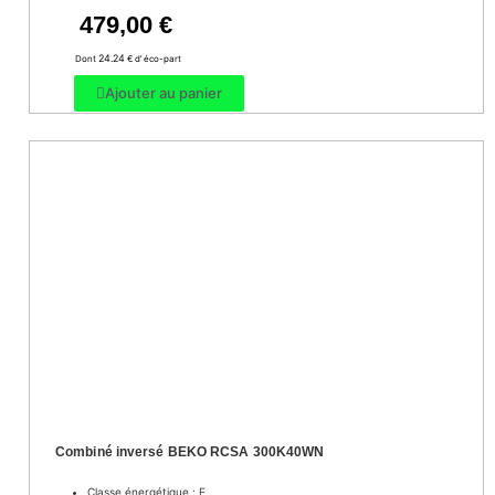
479,00
€
24.24
Dont
€ d’ éco-part
Ajouter au panier
Combiné inversé BEKO RCSA 300K40WN
Classe énergétique : E