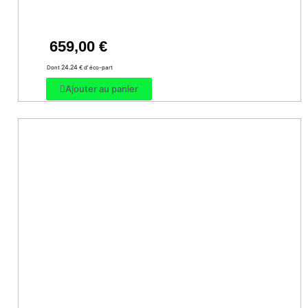
659,00
€
24.24
Dont
€ d’ éco-part
Ajouter au panier