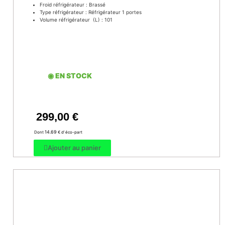
Froid réfrigérateur : Brassé
Type réfrigérateur : Réfrigérateur 1 portes
Volume réfrigérateur (L) : 101
◉ EN STOCK
299,00
€
14.69
Dont
€ d’ éco-part
Ajouter au panier