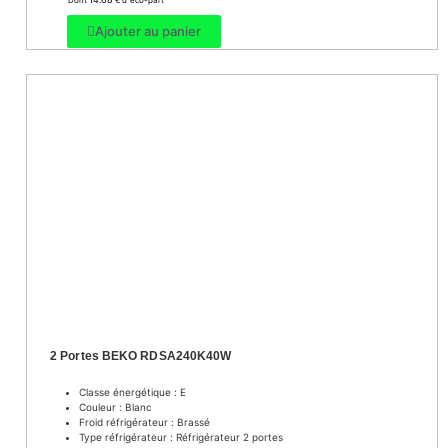
Dont
€ d’ éco-part
Ajouter au panier
2 Portes BEKO RDSA240K40W
Classe énergétique : E
Couleur : Blanc
Froid réfrigérateur : Brassé
Type réfrigérateur : Réfrigérateur 2 portes