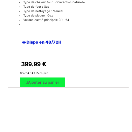
Type de chaleur four : Convection naturelle
Type de four : Gaz
Type de nettoyage : Manuel
Type de plaque : Gaz
Volume cavité principale (L) : 64
◉ Dispo en 48/72H
399,99
€
14.64
Dont
€ d’ éco-part
Ajouter au panier