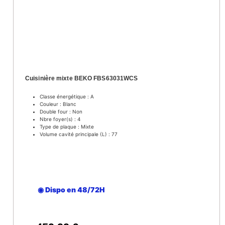
Cuisinière mixte BEKO FBS63031WCS
Classe énergétique : A
Couleur : Blanc
Double four : Non
Nbre foyer(s) : 4
Type de plaque : Mixte
Volume cavité principale (L) : 77
◉ Dispo en 48/72H