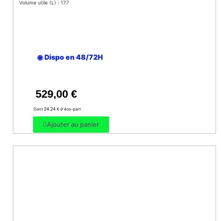
Volume utile (L) : 177
◉ Dispo en 48/72H
529,00
€
24.24
Dont
€ d’ éco-part
Ajouter au panier