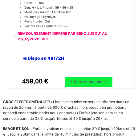
Couleur : inox
Dim. H x L x P (cm) : 59 x 56 x 55
Mode de cuisson : Multifonction
Nettoyage : Pyrolyse
Porte froide : Oui
Volume cavité entière (L) : 72
REMBOURSEMENT DIFFERE PAR BEKO JUSQU' AU
21/07/2026 30 €
◉ Dispo en 48/72H
459,00
€
Ajouter au panier
GROS ELECTROMENAGER :
Livraison et mise en service offertes dans un
rayon de 20 kms ,
à partir de 600 €
d’ achat , hors produit en promotion
,
appareil encastrable (tarifs nous contactez).Forfait ivraison et mise en
service à partir de 32 € jusqu’a 10kms et 49 € jusqu’ a 20kms.
IMAGE ET SON :
Forfait livraison et mise en service 39 € jusqu’a 10kms et 49
€
jusqu’ a 20km dans la limite de 45 minutes de prestation,
hors produit