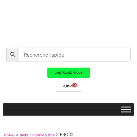
CONTACTEZ - NOUS
0
0,00
€
>
>
FROID
Produits
GROS ELECTROMENAGER