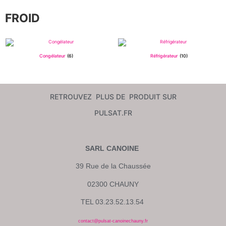
FROID
Congélateur
(6)
Réfrigérateur
(10)
RETROUVEZ PLUS DE PRODUIT SUR
PULSAT.FR
SARL CANOINE
39 Rue de la Chaussée
02300 CHAUNY
TEL 03.23.52.13.54
contact@pulsat-canoinechauny.fr