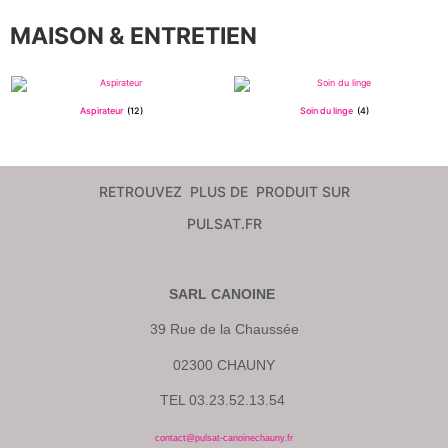
MAISON & ENTRETIEN
Aspirateur
(12)
Soin du linge
(4)
RETROUVEZ PLUS DE PRODUIT SUR
PULSAT.FR
SARL CANOINE
39 Rue de la Chaussée
02300 CHAUNY
TEL 03.23.52.13.54
contact@pulsat-canoinechauny.fr