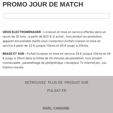
PROMO JOUR DE MATCH
GROS ELECTROMENAGER :
Livraison et mise en service offertes dans un
rayon de 20 kms ,
à partir de 600 €
d’ achat , hors produit en promotion
,
appareil encastrable (tarifs nous contactez).Forfait ivraison et mise en
service à partir de 32 € jusqu’a 10kms et 49 € jusqu’ a 20kms.
IMAGE ET SON :
Forfait livraison et mise en service 39 € jusqu’a 10kms et 49
€
jusqu’ a 20km dans la limite de 45 minutes de prestation,
hors produit
connectable , paramétrage de périphérique ( récepteur Tv internet,etc..)ou
fixation murale.
RETROUVEZ PLUS DE PRODUIT SUR
PULSAT.FR
SARL CANOINE