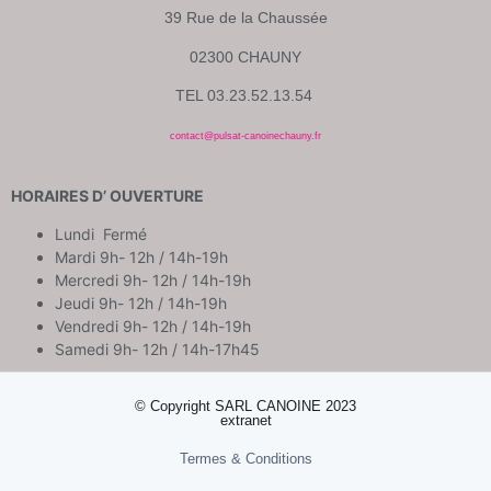
39 Rue de la Chaussée
02300 CHAUNY
TEL 03.23.52.13.54
contact@pulsat-canoinechauny.fr
HORAIRES D’ OUVERTURE
Lundi Fermé
Mardi 9h- 12h / 14h-19h
Mercredi 9h- 12h / 14h-19h
Jeudi 9h- 12h / 14h-19h
Vendredi 9h- 12h / 14h-19h
Samedi 9h- 12h / 14h-17h45
© Copyright SARL CANOINE 2023
extranet
Termes & Conditions