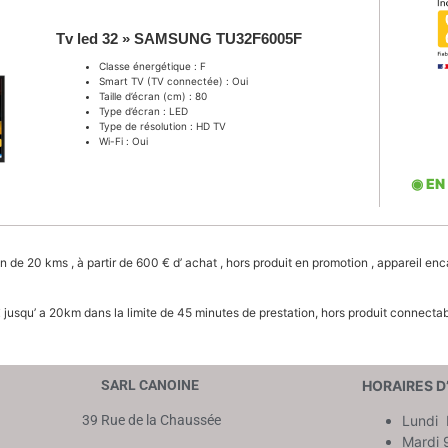
Tv led 32 » SAMSUNG TU32F6005F
Classe énergétique : F
Smart TV (TV connectée) : Oui
Taille d’écran (cm) : 80
Type d’écran : LED
Type de résolution : HD TV
Wi-Fi : Oui
◉ EN
on de 20 kms ,
à partir de 600 €
d’ achat , hors produit en promotion
, appareil enc
€
jusqu’ a 20km dans la limite de 45 minutes de prestation,
hors produit connectab
SARL CANOINE
HORAIRES D
39 Rue de la Chaussée
Lundi 
Mardi 