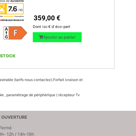
359,00
€
Dont
€ d’ éco-part
7.6D
Ajouter au panier
 STOCK
astrable (tarifs nous contactez).Forfait ivraison et
le , paramétrage de périphérique ( récepteur Tv
’ OUVERTURE
Fermé
9h- 12h / 14h-19h