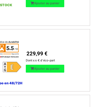
Ajouter au panier
 STOCK
229,99
€
Dont
€ d’ éco-part
6.10
Ajouter au panier
po en 48/72H