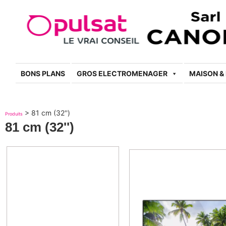
BONS PLANS
GROS ELECTROMENAGER
MAISON &
>
81 cm (32'')
Produits
81 cm (32'')