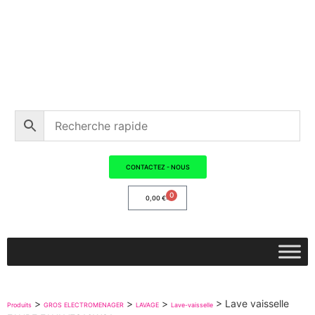
CONTACTEZ - NOUS
0
0,00
€
>
>
>
>
Lave vaisselle
Produits
GROS ELECTROMENAGER
LAVAGE
Lave-vaisselle