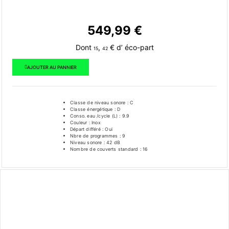
549,99
€
Dont
,
€ d’ éco-part
15
42
AJOUTER AU PANNIER
Classe de niveau sonore : C
Classe énergétique : D
Conso. eau /cycle (L) : 9.9
Couleur : Inox
Départ différé : Oui
Nbre de programmes : 9
Niveau sonore : 42 dB
Nombre de couverts standard : 16