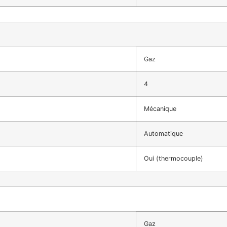
Gaz
4
Mécanique
Automatique
Oui (thermocouple)
Gaz