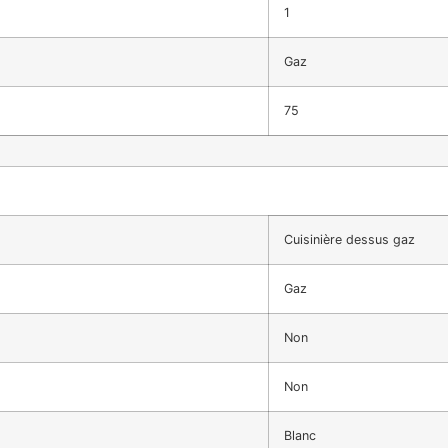
1
Gaz
75
Cuisinière dessus gaz
Gaz
Non
Non
Blanc