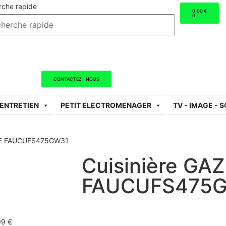
rche rapide
0,00
€
0
CONTACTEZ - NOUS
 ENTRETIEN
PETIT ELECTROMENAGER
TV - IMAGE - 
URE FAUCUFS475GW31
Cuisinière GA
FAUCUFS475
99
€