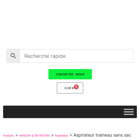
CONTACTEZ - NOUS
0
0,00
€
>
>
>
Aspirateur traineau sans sac
Produits
MAISON & ENTRETIEN
Aspirateur