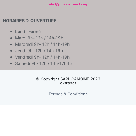
contact@pulsat-canoinechauny.fr
HORAIRES D’ OUVERTURE
Lundi Fermé
Mardi 9h- 12h / 14h-19h
Mercredi 9h- 12h / 14h-19h
Jeudi 9h- 12h / 14h-19h
Vendredi 9h- 12h / 14h-19h
Samedi 9h- 12h / 14h-17h45
© Copyright SARL CANOINE 2023
extranet
Termes & Conditions