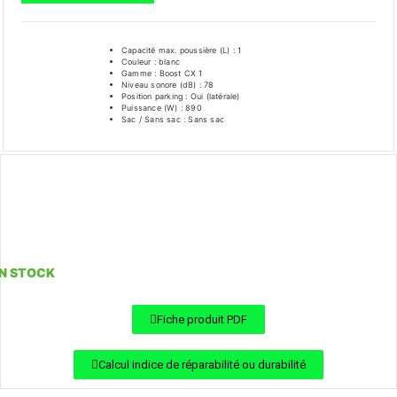
Capacité max. poussière (L) : 1
Couleur : blanc
Gamme : Boost CX 1
Niveau sonore (dB) : 78
Position parking : Oui (latérale)
Puissance (W) : 890
Sac / Sans sac : Sans sac
EN STOCK
Fiche produit PDF
Calcul indice de réparabilité ou durabilité