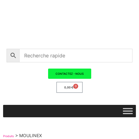
CONTACTEZ - NOUS
0
0,00
€
>
MOULINEX
Produits