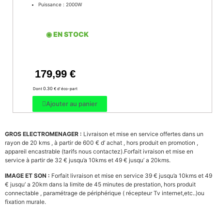
Puissance : 2000W
◉ EN STOCK
179,99
€
0.30
Dont
€ d’ éco-part
Ajouter au panier
GROS ELECTROMENAGER :
Livraison et mise en service offertes dans un
rayon de 20 kms ,
à partir de 600 €
d’ achat , hors produit en promotion
,
appareil encastrable (tarifs nous contactez).Forfait ivraison et mise en
service à partir de 32 € jusqu’a 10kms et 49 € jusqu’ a 20kms.
IMAGE ET SON :
Forfait livraison et mise en service 39 € jusqu’a 10kms et 49
€
jusqu’ a 20km dans la limite de 45 minutes de prestation,
hors produit
connectable , paramétrage de périphérique ( récepteur Tv internet,etc..)ou
fixation murale.