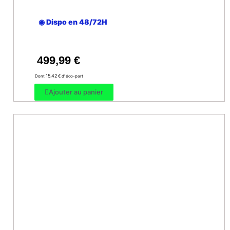
◉ Dispo en 48/72H
499,99
€
15.42
Dont
€ d’ éco-part
Ajouter au panier