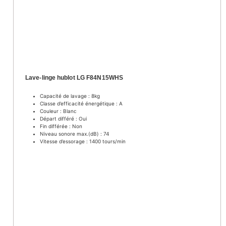
Lave-linge hublot LG F84N15WHS
Capacité de lavage : 8kg
Classe d’efficacité énergétique : A
Couleur : Blanc
Départ différé : Oui
Fin différée : Non
Niveau sonore max.(dB) : 74
Vitesse d’essorage : 1400 tours/min