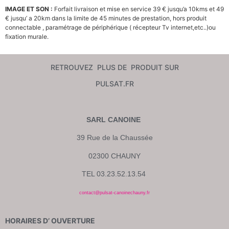
IMAGE ET SON :
Forfait livraison et mise en service 39 € jusqu’a 10kms et 49
€
jusqu’ a 20km dans la limite de 45 minutes de prestation,
hors produit
connectable , paramétrage de périphérique ( récepteur Tv internet,etc..)ou
fixation murale.
RETROUVEZ PLUS DE PRODUIT SUR
PULSAT.FR
SARL CANOINE
39 Rue de la Chaussée
02300 CHAUNY
TEL 03.23.52.13.54
contact@pulsat-canoinechauny.fr
HORAIRES D’ OUVERTURE