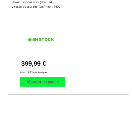
Niveau sonore max.(dB) : 74
Vitesse d’essorage (trs/min) : 1400
◉ EN STOCK
399,99
€
15.42
Dont
€ d’ éco-part
Ajouter au panier