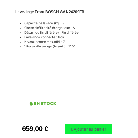
Lave-linge Front BOSCH WAN24209FR
Capacité de lavage (kg) : 9
Classe d’efficacité énergétique : A
Départ ou fin différé(e) : Fin différée
Lave-linge connecté : Non
Niveau sonore max.(dB) : 71
Vitesse d’essorage (trs/min) : 1200
◉ EN STOCK
659,00
€
Ajouter au panier