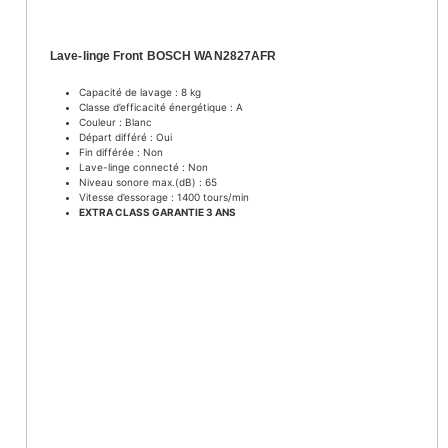
Lave-linge Front BOSCH WAN2827AFR
Capacité de lavage : 8 kg
Classe d’efficacité énergétique : A
Couleur : Blanc
Départ différé : Oui
Fin différée : Non
Lave-linge connecté : Non
Niveau sonore max.(dB) : 65
Vitesse d’essorage : 1400 tours/min
EXTRA CLASS GARANTIE 3 ANS