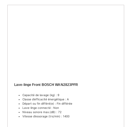
Lave-linge Front BOSCH WAN2823PFR
Capacité de lavage (kg) : 9
Classe d’efficacité énergétique : A
Départ ou fin différé(e) : Fin différée
Lave-linge connecté : Non
Niveau sonore max.(dB) : 72
Vitesse d’essorage (trs/min) : 1400