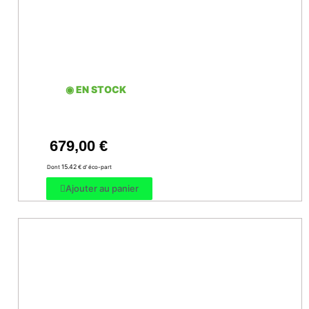
◉ EN STOCK
679,00
€
15.42
Dont
€ d’ éco-part
Ajouter au panier