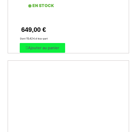
◉ EN STOCK
649,00
€
15.42
Dont
€ d’ éco-part
Ajouter au panier