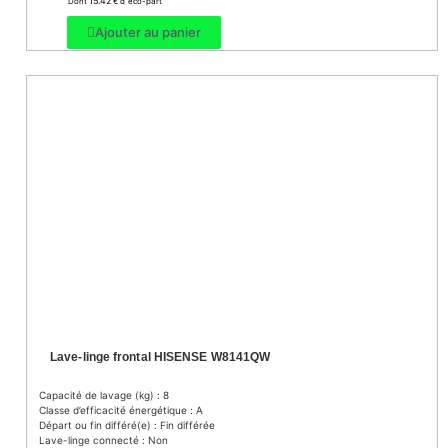
15.42
Dont
€ d’ éco-part
Ajouter au panier
Lave-linge frontal HISENSE W8141QW
Capacité de lavage (kg) : 8
Classe d’efficacité énergétique : A
Départ ou fin différé(e) : Fin différée
Lave-linge connecté : Non