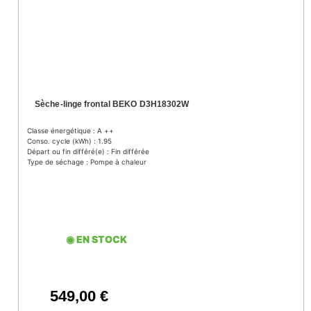
Sèche-linge frontal BEKO D3H18302W
Classe énergétique : A ++
Conso. cycle (kWh) : 1.95
Départ ou fin différé(e) : Fin différée
Type de séchage : Pompe à chaleur
◉ EN STOCK
549,00
€