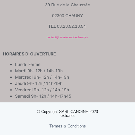
39 Rue de la Chaussée
02300 CHAUNY
TEL 03.23.52.13.54
contact@pulsat-canoinechauny.fr
HORAIRES D’ OUVERTURE
Lundi Fermé
Mardi 9h- 12h / 14h-19h
Mercredi 9h- 12h / 14h-19h
Jeudi 9h- 12h / 14h-19h
Vendredi 9h- 12h / 14h-19h
Samedi 9h- 12h / 14h-17h45
© Copyright SARL CANOINE 2023
extranet
Termes & Conditions