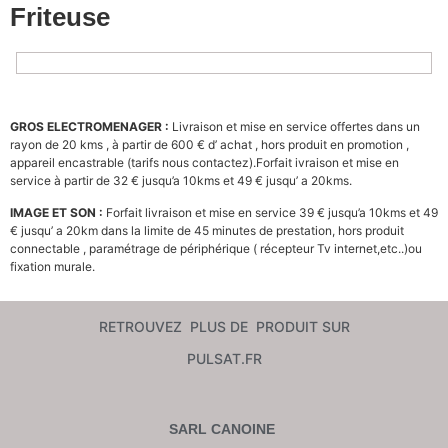
Friteuse
GROS ELECTROMENAGER :
Livraison et mise en service offertes dans un
rayon de 20 kms ,
à partir de 600 €
d’ achat , hors produit en promotion
,
appareil encastrable (tarifs nous contactez).Forfait ivraison et mise en
service à partir de 32 € jusqu’a 10kms et 49 € jusqu’ a 20kms.
IMAGE ET SON :
Forfait livraison et mise en service 39 € jusqu’a 10kms et 49
€
jusqu’ a 20km dans la limite de 45 minutes de prestation,
hors produit
connectable , paramétrage de périphérique ( récepteur Tv internet,etc..)ou
fixation murale.
RETROUVEZ PLUS DE PRODUIT SUR
PULSAT.FR
SARL CANOINE