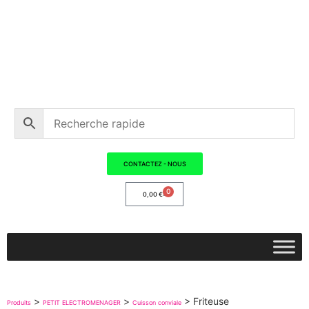
CONTACTEZ - NOUS
0
0,00
€
>
>
>
Friteuse
Produits
PETIT ELECTROMENAGER
Cuisson conviale